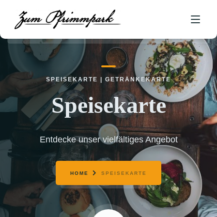
HOME
SPEISEKARTE | GETRÄNKEKARTE
ÜBER UNS
Speisekarte
SPEISEKARTE
GETRÄNKEKARTE
Entdecke unser vielfältiges Angebot
KONTAKT
HOME
SPEISEKARTE