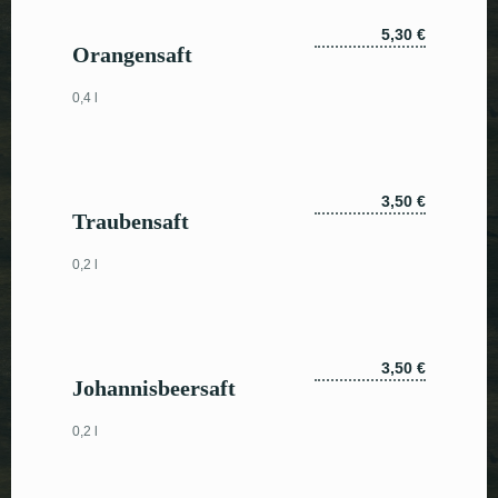
5,30 €
Orangensaft
0,4 l
3,50 €
Traubensaft
0,2 l
3,50 €
Johannisbeersaft
0,2 l