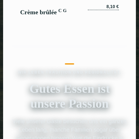
8,10 €
C G
Crème brûlée
WIR LEBEN TRADITION UND REGIONALITÄT.
Gutes Essen ist
unsere Passion
Viele unserer Gäste besuchen uns ein ganzes
Leben lang, manche Familien sogar über
Generationen hinweg. Wer die Eindrücke in