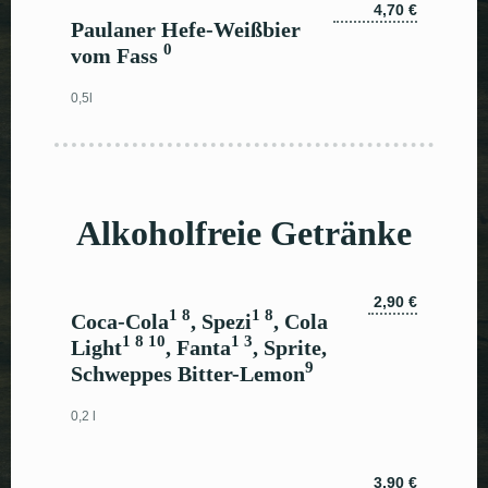
4,70 €
Paulaner Hefe-Weißbier
0
vom Fass
0,5l
Alkoholfreie Getränke
2,90 €
1 8
1 8
Coca-Cola
, Spezi
, Cola
1 8 10
1 3
Light
, Fanta
, Sprite,
9
Schweppes Bitter-Lemon
0,2 l
3,90 €