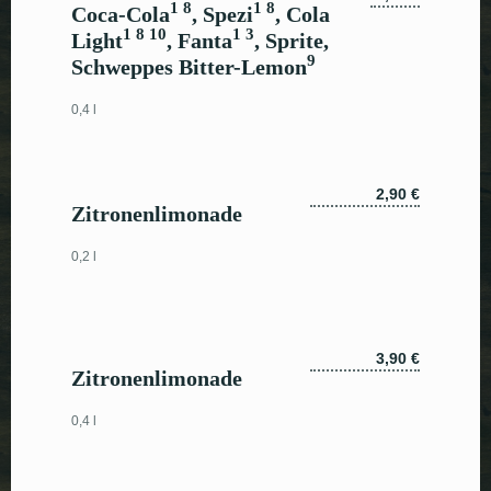
1 8
1 8
Coca-Cola
, Spezi
, Cola
1 8 10
1 3
Light
, Fanta
, Sprite,
9
Schweppes Bitter-Lemon
0,4 l
2,90 €
Zitronenlimonade
0,2 l
3,90 €
Zitronenlimonade
0,4 l