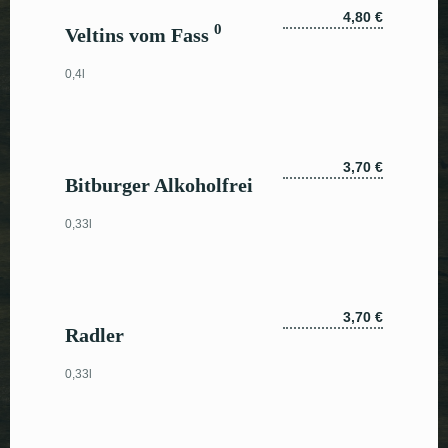
4,80 €
0
Veltins vom Fass
0,4l
3,70 €
Bitburger Alkoholfrei
0,33l
3,70 €
Radler
0,33l