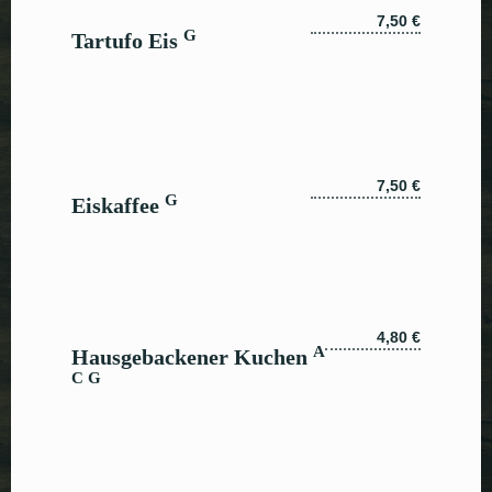
7,50 €
G
Tartufo Eis
Table Reservation
Fehler:
Kontaktformular wurde nicht
gefunden.
7,50 €
G
Eiskaffee
4,80 €
A
Hausgebackener Kuchen
C G